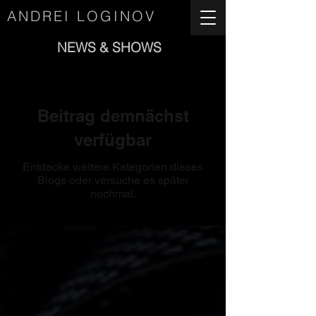
ANDREI LOGINOV
NEWS & SHOWS
Beitrag demnächst
verfügbar
Entdecke weitere Kategorien dieses
Blogs oder versuche es später
nochmal.